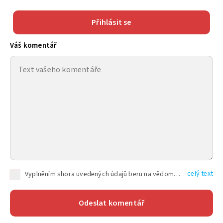
Přihlásit se
Váš komentář
celý text
Vyplněním shora uvedených údajů beru na vědomí, že společnost TEXT FACTORY s.r.o., sídlem Brno, Durďákova 336/29, Černá Pole, PSČ: 613 00, IČ: 06157831, zapsané u Krajského soudu v Brně, oddíl C, vložka 100399, bude zpracovávat mé osobní údaje uvedené v rámci mnou vyplněného registračního formuláře na základě oprávněných zájmů TEXT FACTORY s.r.o. dle čl. 6 odst. 1 písm. f) GDPR a pro splnění právních povinností (čl. 6 odst. 1 písm. c) GDPR), a to pro tyto účely: nezbytnost zajistit oprávnění návštěvníka webových stránek provozovaných společností TEXT FACTORY s.r.o. přispívat aktivně ke zveřejněným článkům nebo v rámci diskusních fór a výkon práv TEXT FACTORY s.r.o. jako administrátora těchto diskusních fór. Více informací o zpracování osobních údajů a právech lze nalézt v