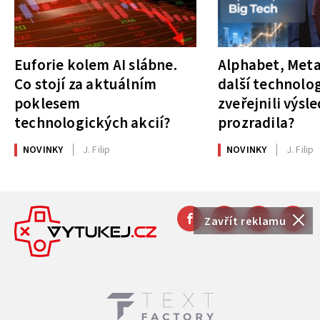
Euforie kolem AI slábne.
Alphabet, Meta
Co stojí za aktuálním
další technolog
poklesem
zveřejnili výsl
technologických akcií?
prozradila?
NOVINKY
J. Filip
NOVINKY
J. Filip
Zavřít reklamu