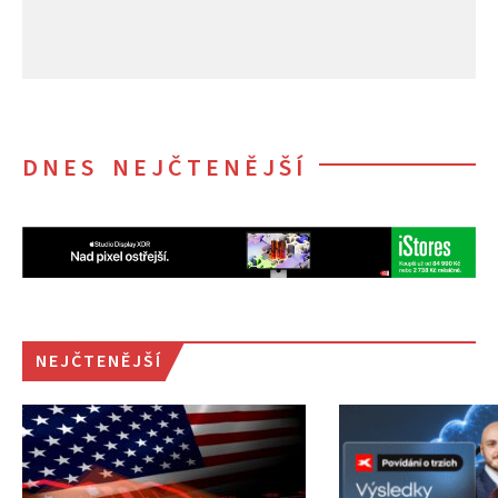
DNES NEJČTENĚJŠÍ
NEJČTENĚJŠÍ