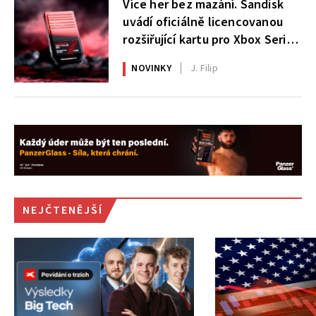
Více her bez mazání. Sandisk
uvádí oficiálně licencovanou
rozšiřující kartu pro Xbox Series
X|S
NOVINKY
J. Filip
NEJČTENĚJŠÍ