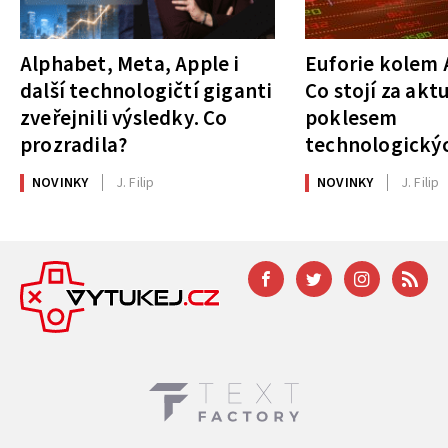
Alphabet, Meta, Apple i
Euforie kolem A
další technologičtí giganti
Co stojí za akt
zveřejnili výsledky. Co
poklesem
prozradila?
technologickýc
NOVINKY
J. Filip
NOVINKY
J. Filip