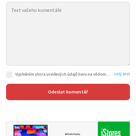
celý text
Vyplněním shora uvedených údajů beru na vědomí, že společnost TEXT FACTORY s.r.o., sídlem Brno, Durďákova 336/29, Černá Pole, PSČ: 613 00, IČ: 06157831, zapsané u Krajského soudu v Brně, oddíl C, vložka 100399, bude zpracovávat mé osobní údaje uvedené v rámci mnou vyplněného registračního formuláře na základě oprávněných zájmů TEXT FACTORY s.r.o. dle čl. 6 odst. 1 písm. f) GDPR a pro splnění právních povinností (čl. 6 odst. 1 písm. c) GDPR), a to pro tyto účely: nezbytnost zajistit oprávnění návštěvníka webových stránek provozovaných společností TEXT FACTORY s.r.o. přispívat aktivně ke zveřejněným článkům nebo v rámci diskusních fór a výkon práv TEXT FACTORY s.r.o. jako administrátora těchto diskusních fór. Více informací o zpracování osobních údajů a právech lze nalézt v