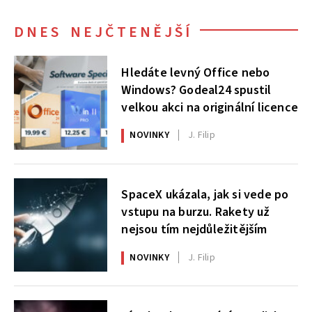
DNES NEJČTENĚJŠÍ
Hledáte levný Office nebo
Windows? Godeal24 spustil
velkou akci na originální licence
NOVINKY
J. Filip
SpaceX ukázala, jak si vede po
vstupu na burzu. Rakety už
nejsou tím nejdůležitějším
NOVINKY
J. Filip