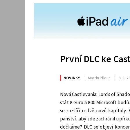
První DLC ke Cast
NOVINKY
Martin Pilous
8. 3. 
Nová Castlevania: Lords of Shad
stát 8 euro a 800 Microsoft bodů
se rozšíří o dvě nové kapitoly.
panství, aby zde zachránil upírk
dočkáme? DLC se objeví koncem 