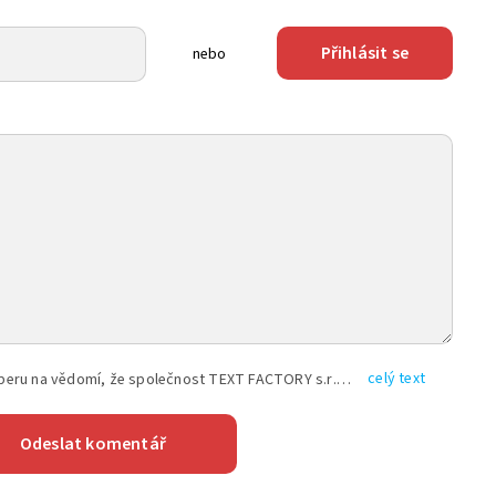
Přihlásit se
nebo
celý text
Vyplněním shora uvedených údajů beru na vědomí, že společnost TEXT FACTORY s.r.o., sídlem Brno, Durďákova 336/29, Černá Pole, PSČ: 613 00, IČ: 06157831, zapsané u Krajského soudu v Brně, oddíl C, vložka 100399, bude zpracovávat mé osobní údaje uvedené v rámci mnou vyplněného registračního formuláře na základě oprávněných zájmů TEXT FACTORY s.r.o. dle čl. 6 odst. 1 písm. f) GDPR a pro splnění právních povinností (čl. 6 odst. 1 písm. c) GDPR), a to pro tyto účely: nezbytnost zajistit oprávnění návštěvníka webových stránek provozovaných společností TEXT FACTORY s.r.o. přispívat aktivně ke zveřejněným článkům nebo v rámci diskusních fór a výkon práv TEXT FACTORY s.r.o. jako administrátora těchto diskusních fór. Více informací o zpracování osobních údajů a právech lze nalézt v