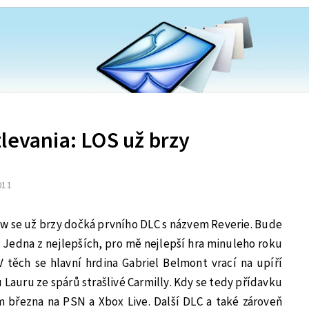
levania: LOS už brzy
2011
ow se už brzy dočká prvního DLC s názvem Reverie. Bude
. Jedna z nejlepších, pro mě nejlepší hra minuleho roku
 V těch se hlavní hrdina Gabriel Belmont vrací na upíří
u Lauru ze spárů strašlivé Carmilly. Kdy se tedy přídavku
března na PSN a Xbox Live. Další DLC a také zároveň