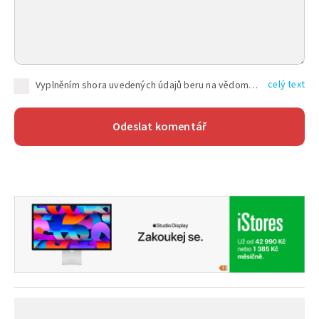
celý text
Vyplněním shora uvedených údajů beru na vědomí, že společnost TEXT FACTORY s.r.o., sídlem Brno, Durďákova 336/29, Černá Pole, PSČ: 613 00, IČ: 06157831, zapsané u Krajského soudu v Brně, oddíl C, vložka 100399, bude zpracovávat mé osobní údaje uvedené v rámci mnou vyplněného registračního formuláře na základě oprávněných zájmů TEXT FACTORY s.r.o. dle čl. 6 odst. 1 písm. f) GDPR a pro splnění právních povinností (čl. 6 odst. 1 písm. c) GDPR), a to pro tyto účely: nezbytnost zajistit oprávnění návštěvníka webových stránek provozovaných společností TEXT FACTORY s.r.o. přispívat aktivně ke zveřejněným článkům nebo v rámci diskusních fór a výkon práv TEXT FACTORY s.r.o. jako administrátora těchto diskusních fór. Více informací o zpracování osobních údajů a právech lze nalézt v