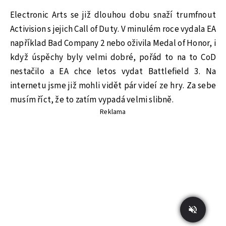
Electronic Arts se již dlouhou dobu snaží trumfnout
Activision s jejich Call of Duty. V minulém roce vydala EA
například Bad Company 2 nebo oživila Medal of Honor, i
když úspěchy byly velmi dobré, pořád to na to CoD
nestačilo a EA chce letos vydat Battlefield 3. Na
internetu jsme již mohli vidět pár videí ze hry. Za sebe
musím říct, že to zatím vypadá velmi slibně.
Reklama