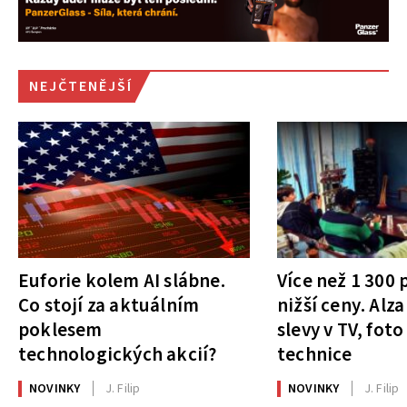
NEJČTENĚJŠÍ
Euforie kolem AI slábne.
Více než 1 300
Co stojí za aktuálním
nižší ceny. Alza
poklesem
slevy v TV, foto
technologických akcií?
technice
NOVINKY
J. Filip
NOVINKY
J. Filip