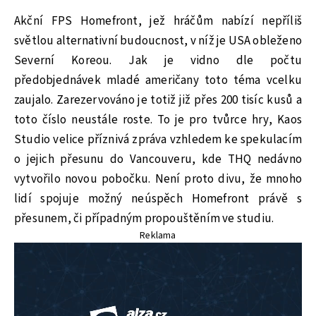
Akční FPS Homefront, jež hráčům nabízí nepříliš
světlou alternativní budoucnost, v níž je USA obleženo
Severní Koreou. Jak je vidno dle počtu
předobjednávek mladé američany toto téma vcelku
zaujalo. Zarezervováno je totiž již přes 200 tisíc kusů a
toto číslo neustále roste. To je pro tvůrce hry, Kaos
Studio velice příznivá zpráva vzhledem ke spekulacím
o jejich přesunu do Vancouveru, kde THQ nedávno
vytvořilo novou pobočku. Není proto divu, že mnoho
lidí spojuje možný neúspěch Homefront právě s
přesunem, či případným propouštěním ve studiu.
Reklama