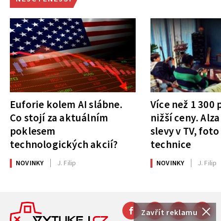
Euforie kolem AI slábne.
Více než 1 300
Co stojí za aktuálním
nižší ceny. Alza
poklesem
slevy v TV, foto
technologických akcií?
technice
NOVINKY
J. Filip
NOVINKY
J. Filip
Zavřít reklamu