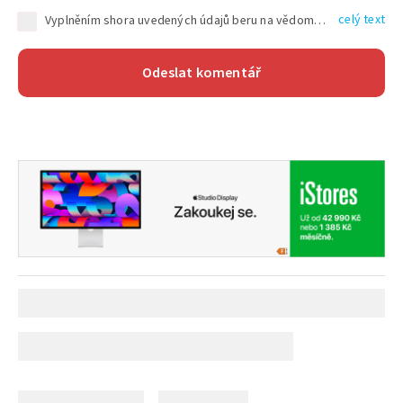
celý text
Vyplněním shora uvedených údajů beru na vědomí, že společnost TEXT FACTORY s.r.o., sídlem Brno, Durďákova 336/29, Černá Pole, PSČ: 613 00, IČ: 06157831, zapsané u Krajského soudu v Brně, oddíl C, vložka 100399, bude zpracovávat mé osobní údaje uvedené v rámci mnou vyplněného registračního formuláře na základě oprávněných zájmů TEXT FACTORY s.r.o. dle čl. 6 odst. 1 písm. f) GDPR a pro splnění právních povinností (čl. 6 odst. 1 písm. c) GDPR), a to pro tyto účely: nezbytnost zajistit oprávnění návštěvníka webových stránek provozovaných společností TEXT FACTORY s.r.o. přispívat aktivně ke zveřejněným článkům nebo v rámci diskusních fór a výkon práv TEXT FACTORY s.r.o. jako administrátora těchto diskusních fór. Více informací o zpracování osobních údajů a právech lze nalézt v