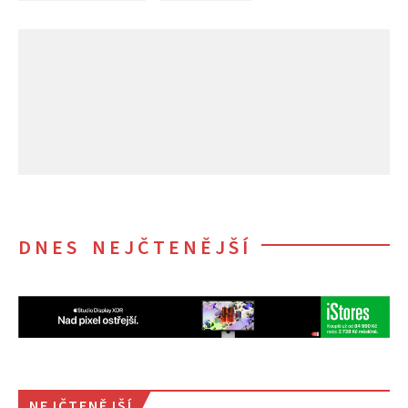
DNES NEJČTENĚJŠÍ
NEJČTENĚJŠÍ