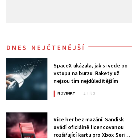
DNES NEJČTENĚJŠÍ
SpaceX ukázala, jak si vede po
vstupu na burzu. Rakety už
nejsou tím nejdůležitějším
NOVINKY
J. Filip
Více her bez mazání. Sandisk
uvádí oficiálně licencovanou
rozšiřující kartu pro Xbox Series