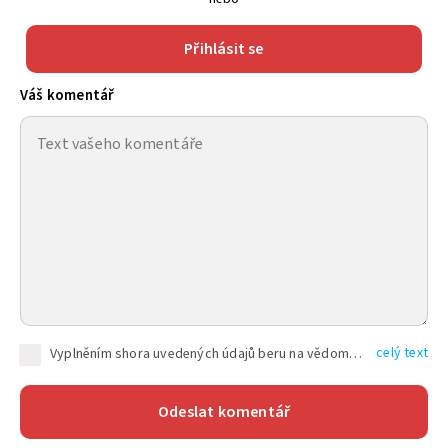
Přihlásit se
Váš komentář
celý text
Vyplněním shora uvedených údajů beru na vědomí, že společnost TEXT FACTORY s.r.o., sídlem Brno, Durďákova 336/29, Černá Pole, PSČ: 613 00, IČ: 06157831, zapsané u Krajského soudu v Brně, oddíl C, vložka 100399, bude zpracovávat mé osobní údaje uvedené v rámci mnou vyplněného registračního formuláře na základě oprávněných zájmů TEXT FACTORY s.r.o. dle čl. 6 odst. 1 písm. f) GDPR a pro splnění právních povinností (čl. 6 odst. 1 písm. c) GDPR), a to pro tyto účely: nezbytnost zajistit oprávnění návštěvníka webových stránek provozovaných společností TEXT FACTORY s.r.o. přispívat aktivně ke zveřejněným článkům nebo v rámci diskusních fór a výkon práv TEXT FACTORY s.r.o. jako administrátora těchto diskusních fór. Více informací o zpracování osobních údajů a právech lze nalézt v