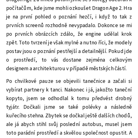
počítačům, kde jsme mohli ozkoušet Dragon Age 2. Hra
je na první pohled o poznání hezčí, i když to tak z
prvních screenů rozhodně nevypadalo. Dokonce se mi
po prvních obrázcích zdálo, že engine udělal krok
zpět. Toto tvrzení je však mylné a nutno říci, že modely
postav jsou o poznání pestřejší a detailnější. Pokud jde
o prostředí, to vás dostane zejména celkovým
designem a architekturou v případě městských částí.
Po chvilkové pauze se objevili tanečnice a začali si
vybírat partnery k tanci. Nakonec i já, jakožto taneční
kopyto, jsem se odhodlal k tomu předvést drobný
tyjátr. Dočkali jsme se také polévky a následně
kuřecího stehna. Zbytek se dočkal ještě dalších chodů,
ale já abych stihl svůj poslední autobus, musel jsem
toto parádní prostředí a skvělou společnost opustit. A