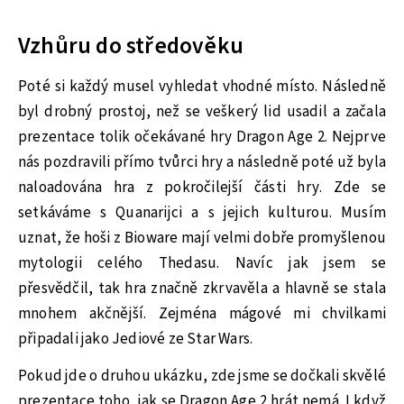
Vzhůru do středověku
Poté si každý musel vyhledat vhodné místo. Následně
byl drobný prostoj, než se veškerý lid usadil a začala
prezentace tolik očekávané hry Dragon Age 2. Nejprve
nás pozdravili přímo tvůrci hry a následně poté už byla
naloadována hra z pokročilejší části hry. Zde se
setkáváme s Quanarijci a s jejich kulturou. Musím
uznat, že hoši z Bioware mají velmi dobře promyšlenou
mytologii celého Thedasu. Navíc jak jsem se
přesvědčil, tak hra značně zkrvavěla a hlavně se stala
mnohem akčnější. Zejména mágové mi chvilkami
připadali jako Jediové ze Star Wars.
Pokud jde o druhou ukázku, zde jsme se dočkali skvělé
prezentace toho, jak se Dragon Age 2 hrát nemá. I když