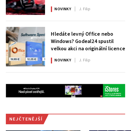
X|S
NOVINKY
J. Filip
Hledáte levný Office nebo
Windows? Godeal24 spustil
velkou akci na originální licence
NOVINKY
J. Filip
NEJČTENĚJŠÍ