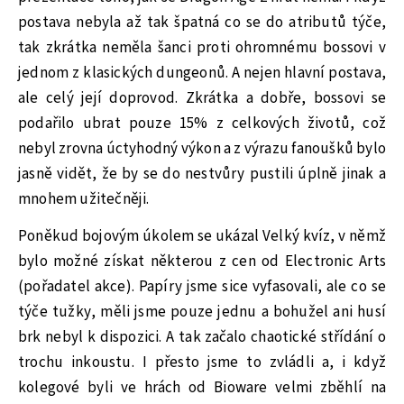
postava nebyla až tak špatná co se do atributů týče,
tak zkrátka neměla šanci proti ohromnému bossovi v
jednom z klasických dungeonů. A nejen hlavní postava,
ale celý její doprovod. Zkrátka a dobře, bossovi se
podařilo ubrat pouze 15% z celkových životů, což
nebyl zrovna úctyhodný výkon a z výrazu fanoušků bylo
jasně vidět, že by se do nestvůry pustili úplně jinak a
mnohem užitečněji.
Poněkud bojovým úkolem se ukázal Velký kvíz, v němž
bylo možné získat některou z cen od Electronic Arts
(pořadatel akce). Papíry jsme sice vyfasovali, ale co se
týče tužky, měli jsme pouze jednu a bohužel ani husí
brk nebyl k dispozici. A tak začalo chaotické střídání o
trochu inkoustu. I přesto jsme to zvládli a, i když
kolegové byli ve hrách od Bioware velmi zběhlí na