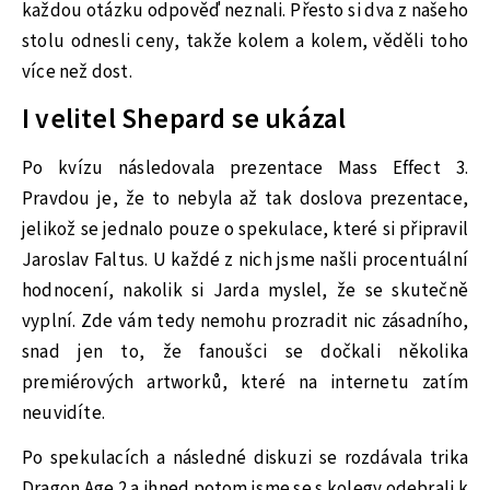
každou otázku odpověď neznali. Přesto si dva z našeho
stolu odnesli ceny, takže kolem a kolem, věděli toho
více než dost.
I velitel Shepard se ukázal
Po kvízu následovala prezentace Mass Effect 3.
Pravdou je, že to nebyla až tak doslova prezentace,
jelikož se jednalo pouze o spekulace, které si připravil
Jaroslav Faltus. U každé z nich jsme našli procentuální
hodnocení, nakolik si Jarda myslel, že se skutečně
vyplní. Zde vám tedy nemohu prozradit nic zásadního,
snad jen to, že fanoušci se dočkali několika
premiérových artworků, které na internetu zatím
neuvidíte.
Po spekulacích a následné diskuzi se rozdávala trika
Dragon Age 2 a ihned potom jsme se s kolegy odebrali k