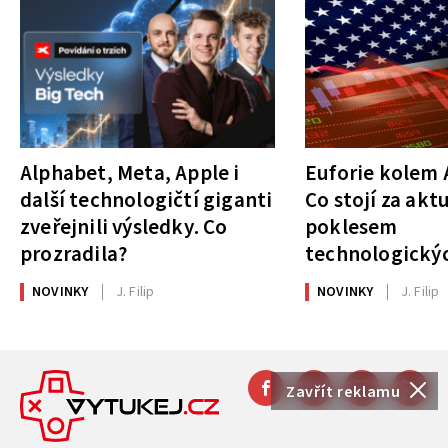
Alphabet, Meta, Apple i
Euforie kolem A
další technologičtí giganti
Co stojí za akt
zveřejnili výsledky. Co
poklesem
prozradila?
technologickýc
NOVINKY
J. Filip
NOVINKY
J. Filip
Zavřít reklamu