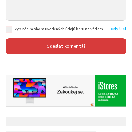
celý text
Vyplněním shora uvedených údajů beru na vědomí, že společnost TEXT FACTORY s.r.o., sídlem Brno, Durďákova 336/29, Černá Pole, PSČ: 613 00, IČ: 06157831, zapsané u Krajského soudu v Brně, oddíl C, vložka 100399, bude zpracovávat mé osobní údaje uvedené v rámci mnou vyplněného registračního formuláře na základě oprávněných zájmů TEXT FACTORY s.r.o. dle čl. 6 odst. 1 písm. f) GDPR a pro splnění právních povinností (čl. 6 odst. 1 písm. c) GDPR), a to pro tyto účely: nezbytnost zajistit oprávnění návštěvníka webových stránek provozovaných společností TEXT FACTORY s.r.o. přispívat aktivně ke zveřejněným článkům nebo v rámci diskusních fór a výkon práv TEXT FACTORY s.r.o. jako administrátora těchto diskusních fór. Více informací o zpracování osobních údajů a právech lze nalézt v