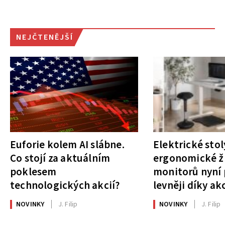
NEJČTENĚJŠÍ
Euforie kolem AI slábne.
Elektrické stol
Co stojí za aktuálním
ergonomické ži
poklesem
monitorů nyní 
technologických akcií?
levněji díky ak
NOVINKY
J. Filip
NOVINKY
J. Filip