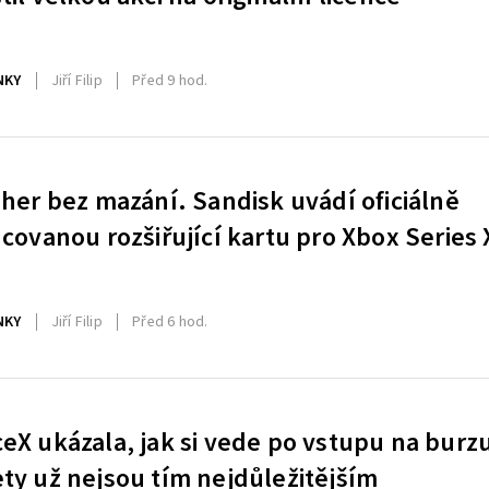
NKY
Jiří Filip
Před 9 hod.
 her bez mazání. Sandisk uvádí oficiálně
ncovanou rozšiřující kartu pro Xbox Series 
NKY
Jiří Filip
Před 6 hod.
eX ukázala, jak si vede po vstupu na burz
ty už nejsou tím nejdůležitějším