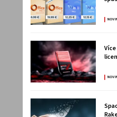
NOVI
Více
lice
NOVI
Spac
Rake