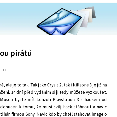
kou pirátů
 2011
, ale je to tak. Tak jako Crysis 2, tak i Killzone 3 je již na
ažení. 14 dní před vydáním si ji tedy můžete vyzkoušet.
useli byste mít konzoli Playstation 3 s hackem od
donucen k tomu, že musí svůj hack stáhnout a navíc
stíhán firmou Sony. Navíc kdo by chtěl stahovat image o