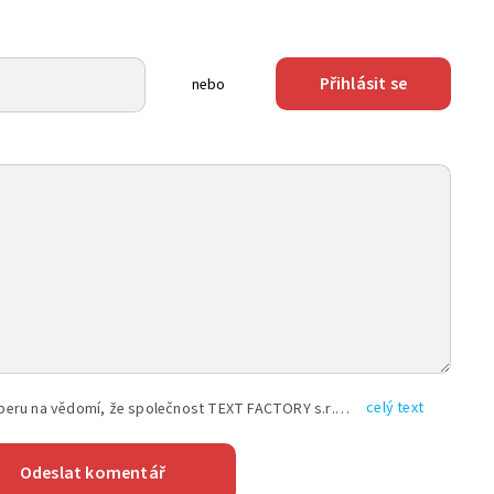
Přihlásit se
nebo
celý text
Vyplněním shora uvedených údajů beru na vědomí, že společnost TEXT FACTORY s.r.o., sídlem Brno, Durďákova 336/29, Černá Pole, PSČ: 613 00, IČ: 06157831, zapsané u Krajského soudu v Brně, oddíl C, vložka 100399, bude zpracovávat mé osobní údaje uvedené v rámci mnou vyplněného registračního formuláře na základě oprávněných zájmů TEXT FACTORY s.r.o. dle čl. 6 odst. 1 písm. f) GDPR a pro splnění právních povinností (čl. 6 odst. 1 písm. c) GDPR), a to pro tyto účely: nezbytnost zajistit oprávnění návštěvníka webových stránek provozovaných společností TEXT FACTORY s.r.o. přispívat aktivně ke zveřejněným článkům nebo v rámci diskusních fór a výkon práv TEXT FACTORY s.r.o. jako administrátora těchto diskusních fór. Více informací o zpracování osobních údajů a právech lze nalézt v