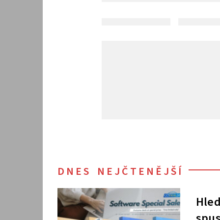
DNES NEJČTENĚJŠÍ
Hled
spus