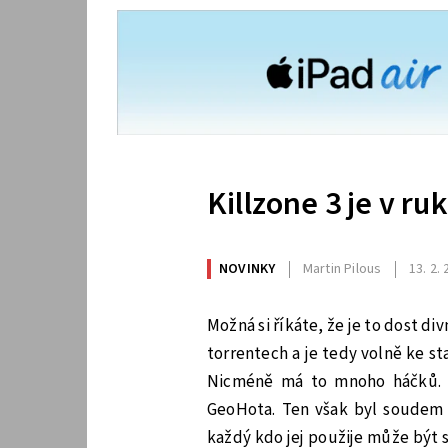
Killzone 3 je v ru
NOVINKY
Martin Pilous
13. 2.
Možná si říkáte, že je to dost divné
torrentech a je tedy volně ke st
Nicméně má to mnoho háčků. M
GeoHota. Ten však byl soudem 
každý kdo jej použije může být 