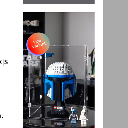
X|S
u.