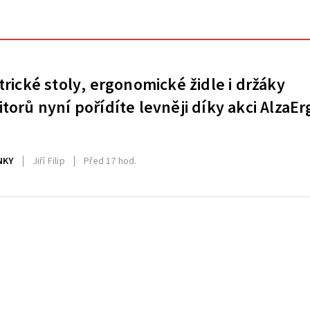
trické stoly, ergonomické židle i držáky
torů nyní pořídíte levněji díky akci AlzaEr
NKY
Jiří Filip
Před 17 hod.