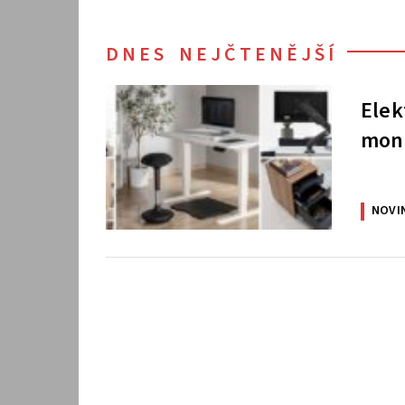
DNES NEJČTENĚJŠÍ
Elek
moni
NOVI