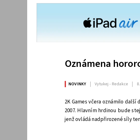
Oznámena hororo
NOVINKY
Vytukej - Redakce
8
2K Games včera oznámilo další d
2007. Hlavním hrdinou bude stej
jenž ovládá nadpřirozené síly tem