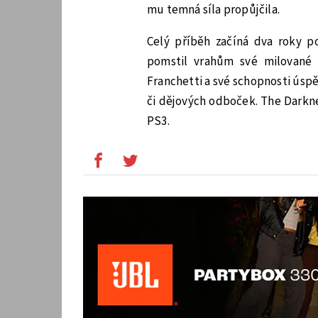
mu temná síla propůjčila.
Celý příběh začíná dva roky p
pomstil vrahům své milované 
Franchetti a své schopnosti úspě
či dějových odboček. The Darkne
PS3.