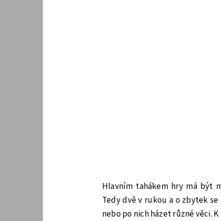
Hlavním tahákem hry má být mož
Tedy dvě v rukou a o zbytek se p
nebo po nich házet různé věci. K