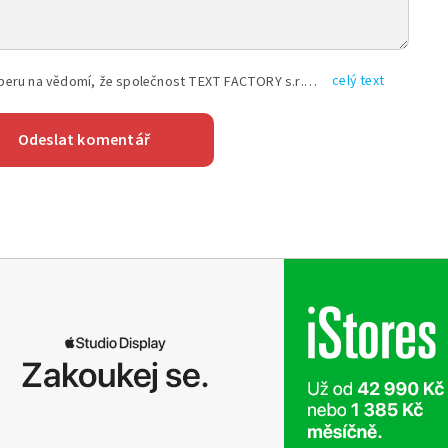
celý text
Vyplněním shora uvedených údajů beru na vědomí, že společnost TEXT FACTORY s.r.o., sídlem Brno, Durďákova 336/29, Černá Pole, PSČ: 613 00, IČ: 06157831, zapsané u Krajského soudu v Brně, oddíl C, vložka 100399, bude zpracovávat mé osobní údaje uvedené v rámci mnou vyplněného registračního formuláře na základě oprávněných zájmů TEXT FACTORY s.r.o. dle čl. 6 odst. 1 písm. f) GDPR a pro splnění právních povinností (čl. 6 odst. 1 písm. c) GDPR), a to pro tyto účely: nezbytnost zajistit oprávnění návštěvníka webových stránek provozovaných společností TEXT FACTORY s.r.o. přispívat aktivně ke zveřejněným článkům nebo v rámci diskusních fór a výkon práv TEXT FACTORY s.r.o. jako administrátora těchto diskusních fór. Více informací o zpracování osobních údajů a právech lze nalézt v