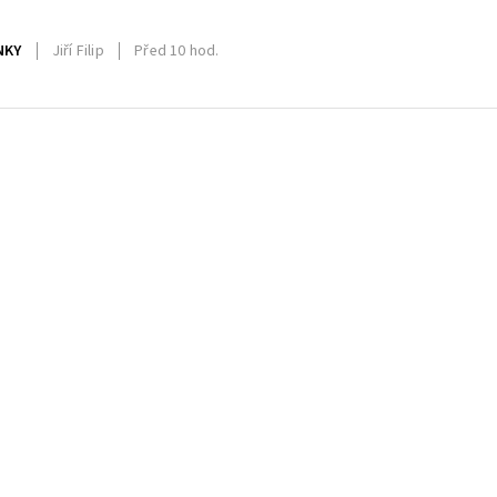
NKY
Jiří Filip
Před 10 hod.