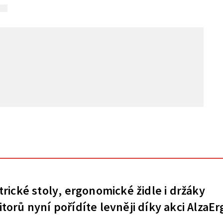
trické stoly, ergonomické židle i držáky
torů nyní pořídíte levněji díky akci AlzaEr