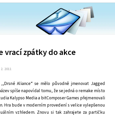
e vrací zpátky do akce
. 2. 2011
 ,,Drsné Aliance“ se mělo původně jmenovat Jagged
ž název spíše napovídal tomu, že se jedná o remake místo
 studia Kalypso Media a bitComposer Games přejmenovali
ion. Hra bude v moderním provedení s velice vylepšenou
uálním vzhledem. Znovu si tak zahrajete za partičku