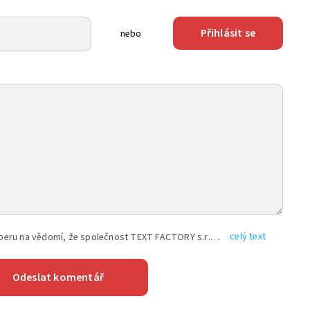
Přihlásit se
nebo
celý text
Vyplněním shora uvedených údajů beru na vědomí, že společnost TEXT FACTORY s.r.o., sídlem Brno, Durďákova 336/29, Černá Pole, PSČ: 613 00, IČ: 06157831, zapsané u Krajského soudu v Brně, oddíl C, vložka 100399, bude zpracovávat mé osobní údaje uvedené v rámci mnou vyplněného registračního formuláře na základě oprávněných zájmů TEXT FACTORY s.r.o. dle čl. 6 odst. 1 písm. f) GDPR a pro splnění právních povinností (čl. 6 odst. 1 písm. c) GDPR), a to pro tyto účely: nezbytnost zajistit oprávnění návštěvníka webových stránek provozovaných společností TEXT FACTORY s.r.o. přispívat aktivně ke zveřejněným článkům nebo v rámci diskusních fór a výkon práv TEXT FACTORY s.r.o. jako administrátora těchto diskusních fór. Více informací o zpracování osobních údajů a právech lze nalézt v