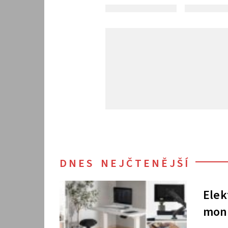
DNES NEJČTENĚJŠÍ
Elek
moni