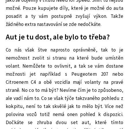
jako se objevily v titulu Need for Speed: Shift tu nejsou
možné. Pouze kupujete díly, které je možné do auta
posadit a ty vám postupně zvyšují výkon. Takže
žádného extra nastavování se zde nedočkáte.
Aut je tu dost, ale bylo to třeba?
Co nás však štve naprosto oprávněně, tak to je
nemožnost zvolit si stranu na které bude umístěn
volant. Nemůžete to ovlivnit, a tak se vám dostane
možnosti jet například s Peugeotem 207 nebo
Citroenem C4 a obě vozidla mají volanty na pravé
straně. No co to má být? Nevíme čím je to způsobeno,
ale vadí nám to. Co se však týče takzvaného pohledu z
kokpitu, není to tak skvělé jak to mělo být. Více než
polovina vozů totiž nemá onen pohled k dispozici.
Dočkáte se zhruba dvou set aut, které tímto