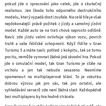
pokud jde o zpracování jako celek, jde o skutečný
realismus. Jen škoda toho odporného destrukčního
modelu, který vypadá dosti zoufale. Na celé hře je však
nejdokonalejší právě požitek z jízdy a samotný jízdní
model. Každé auto se na trati chová naprosto odlišně.
Navíc zde jízdu velmi ovlivňuje výkon vozu, povrch
tratě a vaše řidičské schopnosti. Když řídíte v Gran
Turismu 5 a máte navíc pohled z kokpitu, tak se tomu
pocitu, nemůže vyrovnat žádná jiná závodní hra. Pokud
jde o simulační model, tak Gran Turismo je stále na
vrcholu a jen tak nebude sesazeno. Nesmíme
opomenout na multiplayerové klání. To je vskutku
dobrou výzvou jak pro vás, tak pro ostatní, ale
vyhledávání serverů zde není žádná slast. Každopádně
bez multiplayeru by hra hodně ztrácela.