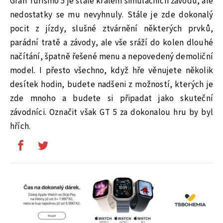
Gran Turismo 5 je stále králem simulačních závodů, ale
nedostatky se mu nevyhnuly. Stále je zde dokonalý
pocit z jízdy, slušné ztvárnění některých prvků,
parádní tratě a závody, ale vše sráží do kolen dlouhé
načítání, špatně řešené menu a nepovedený demoliční
model. I přesto všechno, když hře věnujete několik
desítek hodin, budete nadšeni z možností, kterých je
zde mnoho a budete si připadat jako skuteční
závodníci. Označit však GT 5 za dokonalou hru by byl
hřích.