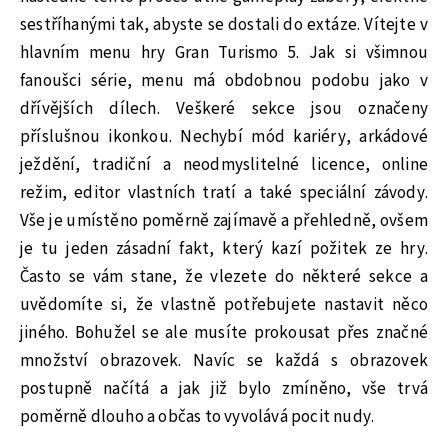
sestříhanými tak, abyste se dostali do extáze. Vítejte v
hlavním menu hry Gran Turismo 5. Jak si všimnou
fanoušci série, menu má obdobnou podobu jako v
dřívějších dílech. Veškeré sekce jsou označeny
příslušnou ikonkou. Nechybí mód kariéry, arkádové
ježdění, tradiční a neodmyslitelné licence, online
režim, editor vlastních tratí a také speciální závody.
Vše je umístěno poměrně zajímavě a přehledně, ovšem
je tu jeden zásadní fakt, který kazí požitek ze hry.
Často se vám stane, že vlezete do některé sekce a
uvědomíte si, že vlastně potřebujete nastavit něco
jiného. Bohužel se ale musíte prokousat přes značné
množství obrazovek. Navíc se každá s obrazovek
postupně načítá a jak již bylo zmíněno, vše trvá
poměrně dlouho a občas to vyvolává pocit nudy.