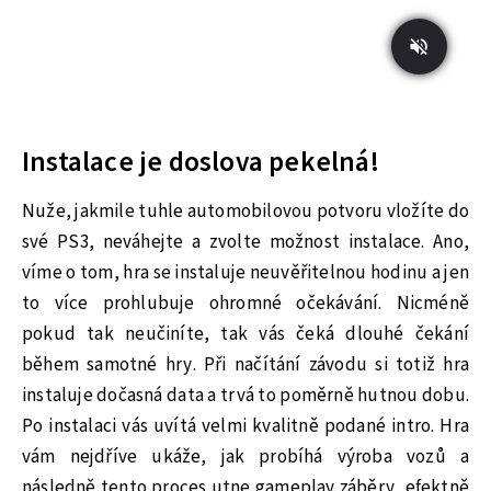
Instalace je doslova pekelná!
Nuže, jakmile tuhle automobilovou potvoru vložíte do
své PS3, neváhejte a zvolte možnost instalace. Ano,
víme o tom, hra se instaluje neuvěřitelnou hodinu a jen
to více prohlubuje ohromné očekávání. Nicméně
pokud tak neučiníte, tak vás čeká dlouhé čekání
během samotné hry. Při načítání závodu si totiž hra
instaluje dočasná data a trvá to poměrně hutnou dobu.
Po instalaci vás uvítá velmi kvalitně podané intro. Hra
vám nejdříve ukáže, jak probíhá výroba vozů a
následně tento proces utne gameplay záběry, efektně