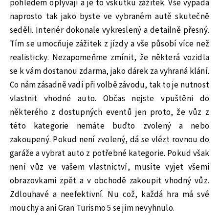
pohledem oplývají a je to vskutku zážitek. Vše vypadá
naprosto tak jako byste ve vybraném autě skutečně
seděli. Interiér dokonale vykreslený a detailně přesný.
Tím se umocňuje zážitek z jízdy a vše působí více než
realisticky. Nezapomeňme zmínit, že některá vozidla
se k vám dostanou zdarma, jako dárek za vyhraná klání.
Co nám zásadně vadí při volbě závodu, tak to je nutnost
vlastnit vhodné auto. Občas nejste vpuštěni do
některého z dostupných eventů jen proto, že vůz z
této kategorie nemáte buďto zvolený a nebo
zakoupený. Pokud není zvolený, dá se vlézt rovnou do
garáže a vybrat auto z potřebné kategorie. Pokud však
není vůz ve vašem vlastnictví, musíte vyjet všemi
obrazovkami zpět a v obchodě zakoupit vhodný vůz.
Zdlouhavé a neefektivní. Nu což, každá hra má své
mouchy a ani Gran Turismo 5 se jim nevyhnulo.