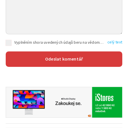
celý text
Vyplněním shora uvedených údajů beru na vědomí, že společnost TEXT FACTORY s.r.o., sídlem Brno, Durďákova 336/29, Černá Pole, PSČ: 613 00, IČ: 06157831, zapsané u Krajského soudu v Brně, oddíl C, vložka 100399, bude zpracovávat mé osobní údaje uvedené v rámci mnou vyplněného registračního formuláře na základě oprávněných zájmů TEXT FACTORY s.r.o. dle čl. 6 odst. 1 písm. f) GDPR a pro splnění právních povinností (čl. 6 odst. 1 písm. c) GDPR), a to pro tyto účely: nezbytnost zajistit oprávnění návštěvníka webových stránek provozovaných společností TEXT FACTORY s.r.o. přispívat aktivně ke zveřejněným článkům nebo v rámci diskusních fór a výkon práv TEXT FACTORY s.r.o. jako administrátora těchto diskusních fór. Více informací o zpracování osobních údajů a právech lze nalézt v