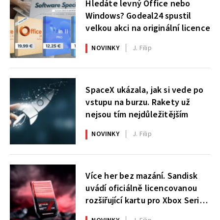
Hledáte levný Office nebo
Windows? Godeal24 spustil
velkou akci na originální licence
NOVINKY
J. Filip
SpaceX ukázala, jak si vede po
vstupu na burzu. Rakety už
nejsou tím nejdůležitějším
NOVINKY
J. Filip
Více her bez mazání. Sandisk
uvádí oficiálně licencovanou
rozšiřující kartu pro Xbox Series
X|S