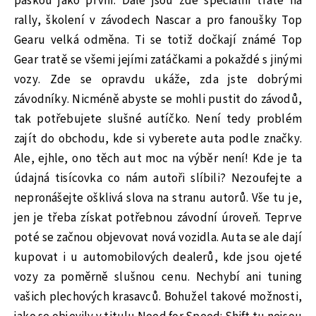
páskou jako první. Dále jsou zde speciální tratě na
rally, školení v závodech Nascar a pro fanoušky Top
Gearu velká odměna. Ti se totiž dočkají známé Top
Gear tratě se všemi jejími zatáčkami a pokaždé s jinými
vozy. Zde se opravdu ukáže, zda jste dobrými
závodníky. Nicméně abyste se mohli pustit do závodů,
tak potřebujete slušné autíčko. Není tedy problém
zajít do obchodu, kde si vyberete auta podle značky.
Ale, ejhle, ono těch aut moc na výběr není! Kde je ta
údajná tisícovka co nám autoři slíbili? Nezoufejte a
nepronášejte ošklivá slova na stranu autorů. Vše tu je,
jen je třeba získat potřebnou závodní úroveň. Teprve
poté se začnou objevovat nová vozidla. Auta se ale dají
kupovat i u automobilových dealerů, kde jsou ojeté
vozy za poměrně slušnou cenu. Nechybí ani tuning
vašich plechových krasavců. Bohužel takové možnosti,