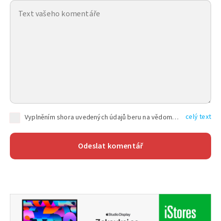
celý text
Vyplněním shora uvedených údajů beru na vědomí, že společnost TEXT FACTORY s.r.o., sídlem Brno, Durďákova 336/29, Černá Pole, PSČ: 613 00, IČ: 06157831, zapsané u Krajského soudu v Brně, oddíl C, vložka 100399, bude zpracovávat mé osobní údaje uvedené v rámci mnou vyplněného registračního formuláře na základě oprávněných zájmů TEXT FACTORY s.r.o. dle čl. 6 odst. 1 písm. f) GDPR a pro splnění právních povinností (čl. 6 odst. 1 písm. c) GDPR), a to pro tyto účely: nezbytnost zajistit oprávnění návštěvníka webových stránek provozovaných společností TEXT FACTORY s.r.o. přispívat aktivně ke zveřejněným článkům nebo v rámci diskusních fór a výkon práv TEXT FACTORY s.r.o. jako administrátora těchto diskusních fór. Více informací o zpracování osobních údajů a právech lze nalézt v