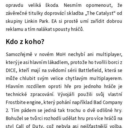
opravdu veliká škoda. Nesmím opomenout, že
závěrečné titulky doprovází skladba „The Catalyst“ od
skupiny Linkin Park. EA si prostě umí zařídit dobrou
reklamu a tím nalákat spousty hráčů.
Kdo z koho?
Samozřejmě v novém MoH nechybí ani multiplayer,
který je asi hlavním lákadlem, protože ho tvořili borci z
DICE, kteří mají na svědomí sérii Battlefield, která se
může chlubit svým velice chytlavým multiplayerem.
Hlavním rozdílem oproti hře pro jednoho hráče je
technické zpracování. Vývojáři použili svůj vlastní
Frostbite engine, který pohání například Bad Company
2. Tím pádem se jedná tak trochu o dvě odlišné hry.
Bohužel se tvůrci rozhodli udělat hru pro více hráčů na
styl Call of Duty, což nebyla asi nejšťastnější volba.