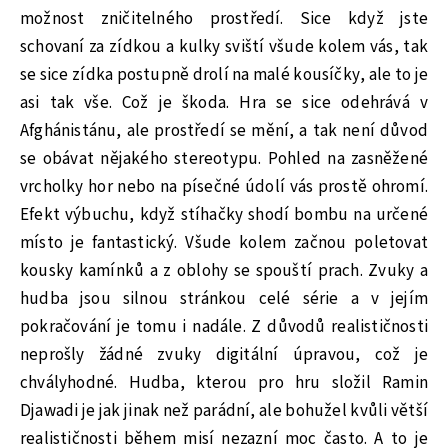
možnost zničitelného prostředí. Sice když jste
schovaní za zídkou a kulky sviští všude kolem vás, tak
se sice zídka postupně drolí na malé kousíčky, ale to je
asi tak vše. Což je škoda. Hra se sice odehrává v
Afghánistánu, ale prostředí se mění, a tak není důvod
se obávat nějakého stereotypu. Pohled na zasněžené
vrcholky hor nebo na písečné údolí vás prostě ohromí.
Efekt výbuchu, když stíhačky shodí bombu na určené
místo je fantastický. Všude kolem začnou poletovat
kousky kamínků a z oblohy se spouští prach. Zvuky a
hudba jsou silnou stránkou celé série a v jejím
pokračování je tomu i nadále. Z důvodů realističnosti
neprošly žádné zvuky digitální úpravou, což je
chvályhodné. Hudba, kterou pro hru složil Ramin
Djawadi je jak jinak než parádní, ale bohužel kvůli větší
realističnosti během misí nezazní moc často. A to je