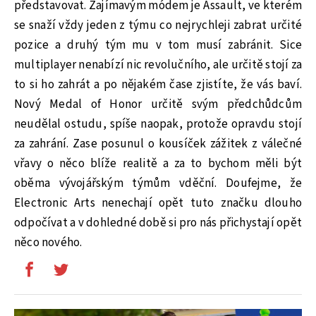
představovat. Zajímavým módem je Assault, ve kterém
se snaží vždy jeden z týmu co nejrychleji zabrat určité
pozice a druhý tým mu v tom musí zabránit. Sice
multiplayer nenabízí nic revolučního, ale určitě stojí za
to si ho zahrát a po nějakém čase zjistíte, že vás baví.
Nový Medal of Honor určitě svým předchůdcům
neudělal ostudu, spíše naopak, protože opravdu stojí
za zahrání. Zase posunul o kousíček zážitek z válečné
vřavy o něco blíže realitě a za to bychom měli být
oběma vývojářským týmům vděční. Doufejme, že
Electronic Arts nenechají opět tuto značku dlouho
odpočívat a v dohledné době si pro nás přichystají opět
něco nového.