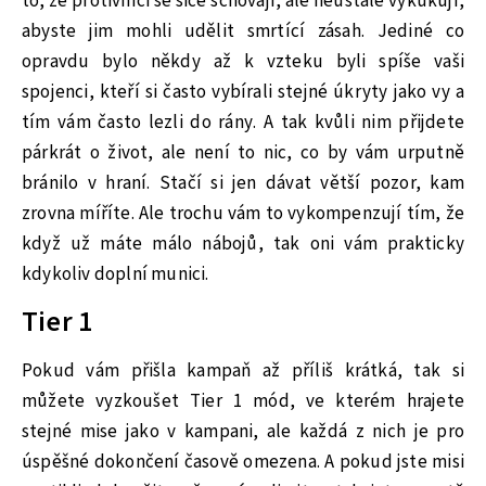
to, že protivníci se sice schovají, ale neustále vykukují,
abyste jim mohli udělit smrtící zásah. Jediné co
opravdu bylo někdy až k vzteku byli spíše vaši
spojenci, kteří si často vybírali stejné úkryty jako vy a
tím vám často lezli do rány. A tak kvůli nim přijdete
párkrát o život, ale není to nic, co by vám urputně
bránilo v hraní. Stačí si jen dávat větší pozor, kam
zrovna míříte. Ale trochu vám to vykompenzují tím, že
když už máte málo nábojů, tak oni vám prakticky
kdykoliv doplní munici.
Tier 1
Pokud vám přišla kampaň až příliš krátká, tak si
můžete vyzkoušet Tier 1 mód, ve kterém hrajete
stejné mise jako v kampani, ale každá z nich je pro
úspěšné dokončení časově omezena. A pokud jste misi