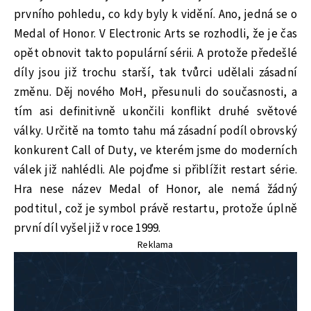
prvního pohledu, co kdy byly k vidění. Ano, jedná se o
Medal of Honor. V Electronic Arts se rozhodli, že je čas
opět obnovit takto populární sérii. A protože předešlé
díly jsou již trochu starší, tak tvůrci udělali zásadní
změnu. Děj nového MoH, přesunuli do současnosti, a
tím asi definitivně ukončili konflikt druhé světové
války. Určitě na tomto tahu má zásadní podíl obrovský
konkurent Call of Duty, ve kterém jsme do moderních
válek již nahlédli. Ale pojďme si přiblížit restart série.
Hra nese název Medal of Honor, ale nemá žádný
podtitul, což je symbol právě restartu, protože úplně
první díl vyšel již v roce 1999.
Reklama