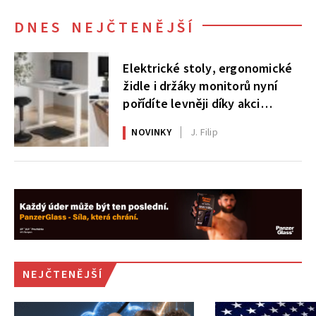
DNES NEJČTENĚJŠÍ
Elektrické stoly, ergonomické
židle i držáky monitorů nyní
pořídíte levněji díky akci
AlzaErgo
NOVINKY
J. Filip
NEJČTENĚJŠÍ