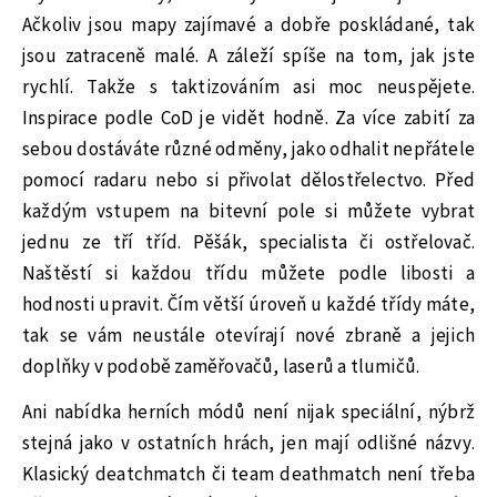
Ačkoliv jsou mapy zajímavé a dobře poskládané, tak
jsou zatraceně malé. A záleží spíše na tom, jak jste
rychlí. Takže s taktizováním asi moc neuspějete.
Inspirace podle CoD je vidět hodně. Za více zabití za
sebou dostáváte různé odměny, jako odhalit nepřátele
pomocí radaru nebo si přivolat dělostřelectvo. Před
každým vstupem na bitevní pole si můžete vybrat
jednu ze tří tříd. Pěšák, specialista či ostřelovač.
Naštěstí si každou třídu můžete podle libosti a
hodnosti upravit. Čím větší úroveň u každé třídy máte,
tak se vám neustále otevírají nové zbraně a jejich
doplňky v podobě zaměřovačů, laserů a tlumičů.
Ani nabídka herních módů není nijak speciální, nýbrž
stejná jako v ostatních hrách, jen mají odlišné názvy.
Klasický deatchmatch či team deathmatch není třeba