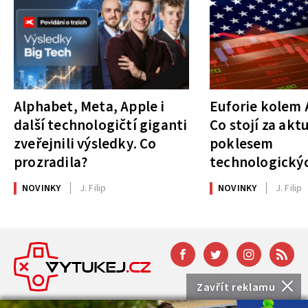
Alphabet, Meta, Apple i
Euforie kolem A
další technologičtí giganti
Co stojí za akt
zveřejnili výsledky. Co
poklesem
prozradila?
technologickýc
NOVINKY
J. Filip
NOVINKY
J. Filip
Zavřít reklamu