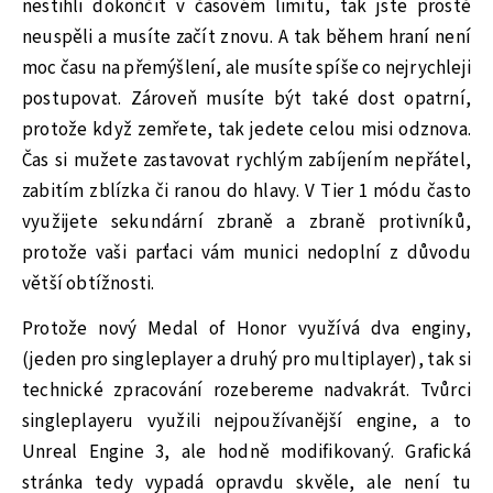
nestihli dokončit v časovém limitu, tak jste prostě
neuspěli a musíte začít znovu. A tak během hraní není
moc času na přemýšlení, ale musíte spíše co nejrychleji
postupovat. Zároveň musíte být také dost opatrní,
protože když zemřete, tak jedete celou misi odznova.
Čas si mužete zastavovat rychlým zabíjením nepřátel,
zabitím zblízka či ranou do hlavy. V Tier 1 módu často
využijete sekundární zbraně a zbraně protivníků,
protože vaši parťaci vám munici nedoplní z důvodu
větší obtížnosti.
Protože nový Medal of Honor využívá dva enginy,
(jeden pro singleplayer a druhý pro multiplayer), tak si
technické zpracování rozebereme nadvakrát. Tvůrci
singleplayeru využili nejpoužívanější engine, a to
Unreal Engine 3, ale hodně modifikovaný. Grafická
stránka tedy vypadá opravdu skvěle, ale není tu