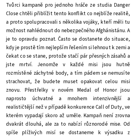
Tvůrci kampaně pro jednoho hráče ze studia Danger
Close chtěli přiblížit tento konflikt co nejblíže realitě,
a proto spolupracovali s několika vojáky, kteří měli tu
možnost nahlédnout do nebezpečného Afghánistánu. A
je to opravdu poznat. Často se dostanete do situace,
kdy je prostě tím nejlepším řešením si lehnout k zemi a
čekat co se stane, protože stačí pár přesných zásahů a
jste mrtví. Jenomže v každé misi jsou hutně
rozmístěné záchytné body, a tím pádem se nemusíte
strachovat, že budete muset opakovat celou misi
znovu. Přestřelky v novém Medal of Honor jsou
naprosto úchvatné a mnohem intenzivnější a
realističtější než v případě konkurence Call of Duty, ve
kterém vypadají skoro až uměle. Kampaň není zrovna
dvakrát dlouhá, ale za to nabízí různorodé mise. Od
spíše plíživých misí se dostaneme k výsadku z