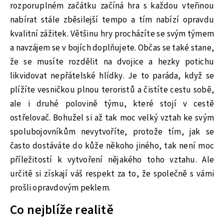
rozporuplném začátku začíná hra s každou vteřinou
nabírat stále zběsilejší tempo a tím nabízí opravdu
kvalitní zážitek. Většinu hry procházíte se svým týmem
a navzájem se v bojích doplňujete. Občas se také stane,
že se musíte rozdělit na dvojice a hezky potichu
likvidovat nepřátelské hlídky. Je to paráda, když se
plížíte vesničkou plnou teroristů a čistíte cestu sobě,
ale i druhé polovině týmu, které stojí v cestě
ostřelovač. Bohužel si až tak moc velký vztah ke svým
spolubojovníkům nevytvoříte, protože tím, jak se
často dostáváte do kůže někoho jiného, tak není moc
příležitostí k vytvoření nějakého toho vztahu. Ale
určitě si získají váš respekt za to, že společně s vámi
prošli opravdovým peklem.
Co nejblíže realitě