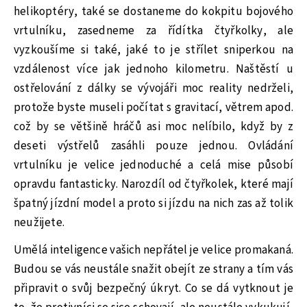
helikoptéry, také se dostaneme do kokpitu bojového
vrtulníku, zasedneme za řídítka čtyřkolky, ale
vyzkoušíme si také, jaké to je střílet sniperkou na
vzdálenost více jak jednoho kilometru. Naštěstí u
ostřelování z dálky se vývojáři moc reality nedrželi,
protože byste museli počítat s gravitací, větrem apod.
což by se většině hráčů asi moc nelíbilo, když by z
deseti výstřelů zasáhli pouze jednou. Ovládání
vrtulníku je velice jednoduché a celá mise působí
opravdu fantasticky. Narozdíl od čtyřkolek, které mají
špatný jízdní model a proto si jízdu na nich zas až tolik
neužijete.
Umělá inteligence vašich nepřátel je velice promakaná.
Budou se vás neustále snažit obejít ze strany a tím vás
připravit o svůj bezpečný úkryt. Co se dá vytknout je