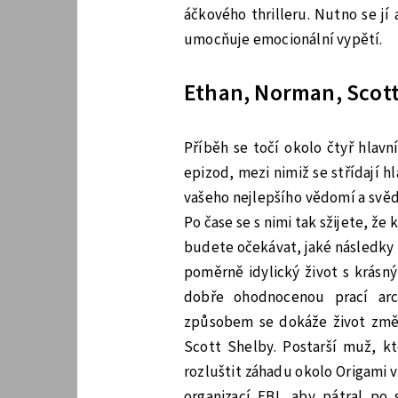
áčkového thrilleru. Nutno se jí 
umocňuje emocionální vypětí.
Ethan, Norman, Scott
Příběh se točí okolo čtyř hlav
epizod, mezi nimiž se střídají h
vašeho nejlepšího vědomí a svědo
Po čase se s nimi tak sžijete, ž
budete očekávat, jaké následky t
poměrně idylický život s krásn
dobře ohodnocenou prací arc
způsobem se dokáže život změ
Scott Shelby. Postarší muž, k
rozluštit záhadu okolo Origami v
organizací FBI, aby pátral po 