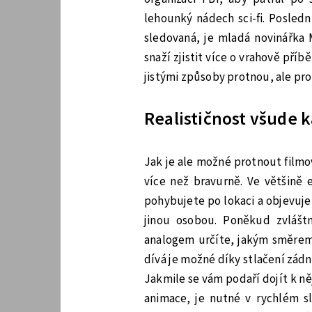
lehounký nádech sci-fi. Posled
sledovaná, je mladá novinářka M
snaží zjistit více o vrahově pří
jistými způsoby protnou, ale pro
Realističnost všude 
Jak je ale možné protnout filmo
více než bravurně. Ve většině 
pohybujete po lokaci a objevuje
jinou osobou. Poněkud zvlášt
analogem určíte, jakým směrem 
dívá je možné díky stlačení zád
Jakmile se vám podaří dojít k n
animace, je nutné v rychlém sl