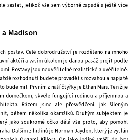
ale zastat, jelikož vše sem výborně zapadá a ještě více
 a Madison
ních postav. Celé dobrodružství je rozděleno na mnoho
lavní aktéři a vaším úkolem je danou pasáž projít podle
mí. Postavy jsou neuvěřitelně realistické a uvěřitelné.
e každé rozhodnutí budete provádět s rozvahou a napjatě
o bude mít. Prvním z naší čtyřky je Ethan Mars. Ten žije
ým domečkem, skvěle fungující rodinou a příjemnou a
hitekta. Rázem jsme ale přesvědčeni, jak šíleným
nit, během několika okamžiků. Druhým subjektem je
terý jako soukromé očko dělá vše proto, aby pomohl
raha. Dalším z hrdinů je Norman Jayden, který je vyslán
stopách Origami Killera. On jako jediný vnáší do hry