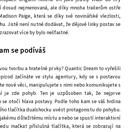
ní dosud nejmenovaná, ale díky mnoha trailerům ostře
adison Paige, která se díky své novinářské vlezlosti,
běhu. Jistě není nutné dodávat, že dějové linky postav se
zrazovat více by bylo nešťastné.
kam se podíváš
vou tvorbu a hratelné prvky? Quantic Dream to vyřešili
epizod začínáte ve stylu agentury, kdy se s postavou
te nové věci, manipulujete s nimi nebo komunikujete s
ní je zde pohyb. Ten je uzpůsoben tak, že nejprve
se otočí hlava postavy. Podle toho kam se váš hrdina
ního tlačítka dualshocku uvést protagonistu do pohybu.
ějakému důležitému místu a nebo se spustí interaktivní
edu mačkat příslušná tlačítka, která se zobrazují na