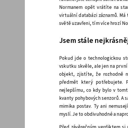
Normanem opět vrátíte na stani
virtuální databázi záznamů. Má 
světě uzavřeni, tím více hrozí N
Jsem stále nejkrásněj
Pokud jde o technologickou st
vskutku skvěle, ale jen na prvn
objekt, zjistíte, že rozhodně 
předmět který potřebujete. 
nejlepšímu, co kdy bylo v tomt
kvanty pohybových senzorů. A s
mimika postav. Ty ani nemusejí
myslí. Je to obdivuhodné a napr
Před závěrečným verdiktem si p