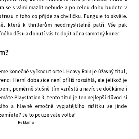
ra se s vámi mazlit nebude a po celou dobu budete v
stresu z toho co přijde za chviličku. Funguje to skvěle.
mě, která k thrillerům neodmyslitelně patří. Vše pak
ého děsu a donutí vás to dojít až na samotný konec.
em?
eme konečně vyřknout ortel. Heavy Rain je úžasný titul,
ci. Herní doba sice není příliš rozsáhlá, ale jelikož je
bem, poměrně slušně tím vzrůstá a navíc se dočkáme i
máte Playstation 3, tento titul je ten nejlepší důvod si
pšího a hlavně emočně vypjatějšího zážitku se jinde
zemřete? Je to pouze vaše volba!
Reklama