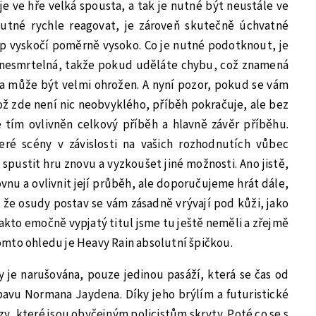
 ve hře velká spousta, a tak je nutné být neustále ve
nutné rychle reagovat, je zároveň skutečně úchvatné
tep vyskočí poměrně vysoko. Co je nutné podotknout, je
ní nesmrtelná, takže pokud uděláte chybu, což znamená
na může být velmi ohrožen. A nyní pozor, pokud se vám
ož zde není nic neobvyklého, příběh pokračuje, ale bez
 tím ovlivněn celkový příběh a hlavně závěr příběhu.
teré scény v závislosti na vašich rozhodnutích vůbec
 spustit hru znovu a vyzkoušet jiné možnosti. Ano jistě,
ovnu a ovlivnit její průběh, ale doporučujeme hrát dále,
te, že osudy postav se vám zásadně vrývají pod kůži, jako
akto emočně vypjatý titul jsme tu ještě neměli a zřejmě
mto ohledu je Heavy Rain absolutní špičkou.
y je narušována, pouze jedinou pasáží, která se čas od
bavu Normana Jaydena. Díky jeho brýlím a futuristické
azy, které jsou obyčejným policistům skryty. Poté co se s