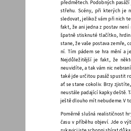
předmětech. Podobných pasáží je
střehu. Scény, při kterých je 
sledovat, jelikož vám při nich 
fakt, že ani jedna z postav ne
špatně stisknuté tlačítko, hrdi
stane, že vaše postava zemře, c
ní. Tím pádem se hra mění a je
Nejdůležitější je fakt, že něk
neuvidíte, a tak vám nic nebraní
také jde určitou pasáž spustit r
ať se stane cokoliv. Brzy zjistí
neustále padající kapky deště. T
ještě dlouho mít nebudeme. V to
Poměrně slušná realističnost hr
času v příběhu objeví. Jde o vý
rukavici jste schopni sbírat důk