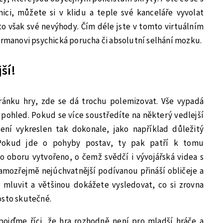
ci, můžete si v klidu a teple své kanceláře vyvolat
to však své nevýhody. Čím déle jste v tomto virtuálním
ormanovi psychická porucha či absolutní selhání mozku.
ší!
ránku hry, zde se dá trochu polemizovat. Vše vypadá
í pohled. Pokud se více soustředíte na některý vedlejší
není vykreslen tak dokonale, jako například důležitý
Pokud jde o pohyby postav, ty pak patří k tomu
o oboru vytvořeno, o čemž svědčí i vývojářská videa s
amozřejmě nejúchvatnější podívanou přináší obličeje a
 mluvit a většinou dokážete vysledovat, co si zrovna
osto skutečné.
ojďme říci, že hra rozhodně není pro mladší hráče a