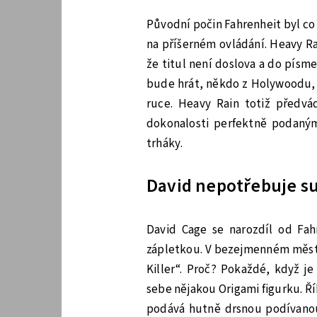
Původní počin Fahrenheit byl co 
na příšerném ovládání. Heavy R
že titul není doslova a do písm
bude hrát, někdo z Holywoodu, 
ruce. Heavy Rain totiž předvá
dokonalosti perfektně podaným
trháky.
David nepotřebuje s
David Cage se narozdíl od Fah
zápletkou. V bezejmenném městě
Killer“. Proč? Pokaždé, když j
sebe nějakou Origami figurku. Ř
podává hutně drsnou podívanou