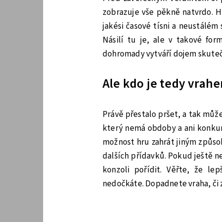
zobrazuje vše pěkně natvrdo. H
jakési časové tísni a neustálém 
Násilí tu je, ale v takové for
dohromady vytváří dojem skutečn
Ale kdo je tedy vrah
Právě přestalo pršet, a tak můž
který nemá obdoby a ani konkuren
možnost hru zahrát jiným způso
dalších přídavků. Pokud ještě ne
konzoli pořídit. Věřte, že le
nedočkáte. Dopadnete vraha, či 