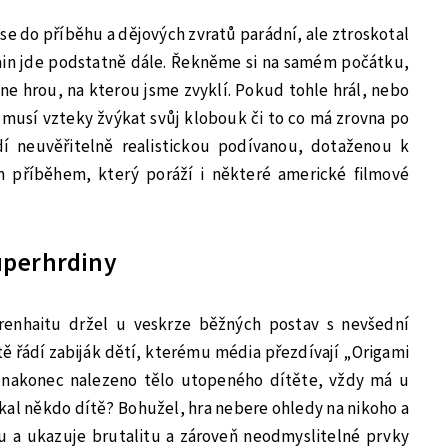
se do příběhu a dějových zvratů parádní, ale ztroskotal
ain jde podstatně dále. Řekněme si na samém počátku,
ene hrou, na kterou jsme zvyklí. Pokud tohle hrál, nebo
musí vzteky žvýkat svůj klobouk či to co má zrovna po
dí neuvěřitelně realistickou podívanou, dotaženou k
 příběhem, který poráží i některé americké filmové
uperhrdiny
renhaitu držel u veskrze běžných postav s nevšední
 řádí zabiják dětí, kterému média přezdívají „Origami
e nakonec nalezeno tělo utopeného dítěte, vždy má u
íkal někdo dítě? Bohužel, hra nebere ohledy na nikoho a
 a ukazuje brutalitu a zároveň neodmyslitelné prvky