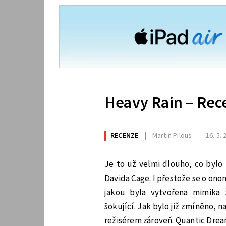
Heavy Rain – Rec
RECENZE
Martin Pilous
16. 5.
Je to už velmi dlouho, co bylo
Davida Cage. I přestože se o on
jakou byla vytvořena mimika 
šokující. Jak bylo již zmíněno, 
režisérem zároveň. Quantic Dream