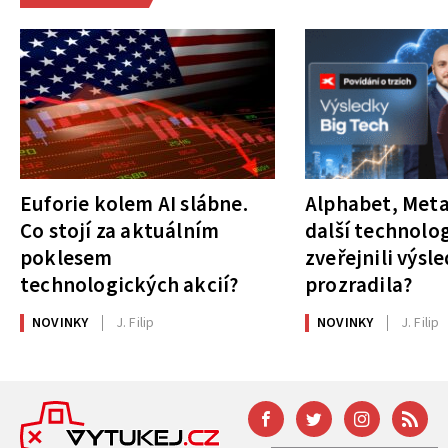
Euforie kolem AI slábne.
Alphabet, Meta
Co stojí za aktuálním
další technolog
poklesem
zveřejnili výsl
technologických akcií?
prozradila?
NOVINKY
J. Filip
NOVINKY
J. Filip