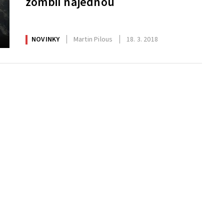
zombií najednou
NOVINKY
Martin Pilous
18. 3. 2018