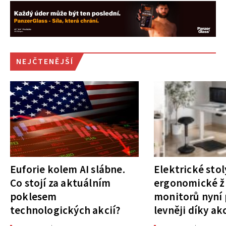
NEJČTENĚJŠÍ
Euforie kolem AI slábne.
Elektrické stol
Co stojí za aktuálním
ergonomické ži
poklesem
monitorů nyní 
technologických akcií?
levněji díky ak