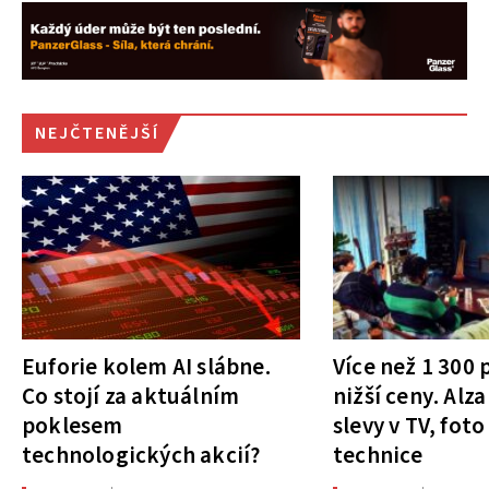
NEJČTENĚJŠÍ
Euforie kolem AI slábne.
Více než 1 300
Co stojí za aktuálním
nižší ceny. Alza
poklesem
slevy v TV, foto
technologických akcií?
technice