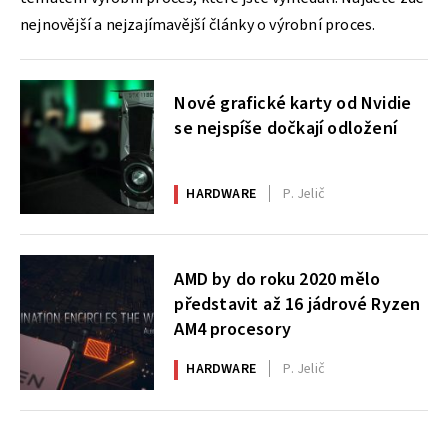
nejnovější a nejzajímavější články o výrobní proces.
Nové grafické karty od Nvidie
se nejspíše dočkají odložení
HARDWARE
P. Jelič
AMD by do roku 2020 mělo
představit až 16 jádrové Ryzen
AM4 procesory
HARDWARE
P. Jelič