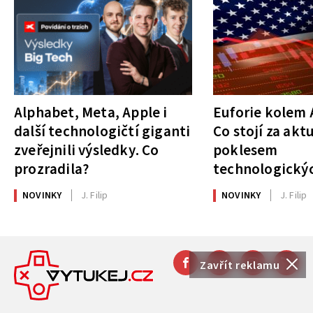
Alphabet, Meta, Apple i
Euforie kolem A
další technologičtí giganti
Co stojí za akt
zveřejnili výsledky. Co
poklesem
prozradila?
technologickýc
NOVINKY
J. Filip
NOVINKY
J. Filip
Zavřít reklamu