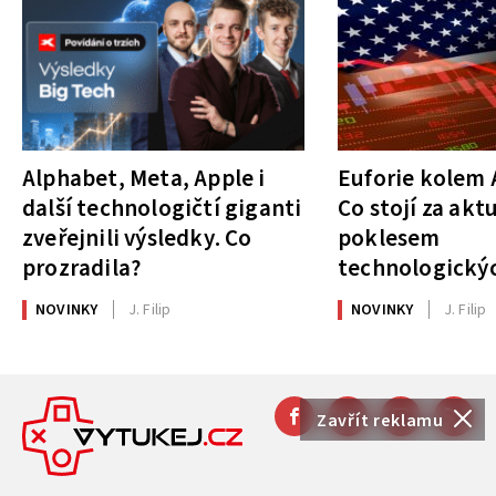
Alphabet, Meta, Apple i
Euforie kolem A
další technologičtí giganti
Co stojí za akt
zveřejnili výsledky. Co
poklesem
prozradila?
technologickýc
NOVINKY
J. Filip
NOVINKY
J. Filip
Zavřít reklamu