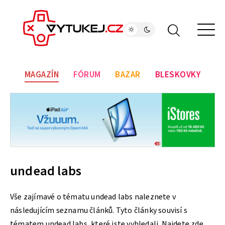
MAGAZÍN
FÓRUM
BAZAR
BLESKOVKY
undead labs
Vše zajímavé o tématu undead labs naleznete v
následujícím seznamu článků. Tyto články souvisí s
tématem undead labs, které jste vyhledali. Najdete zde