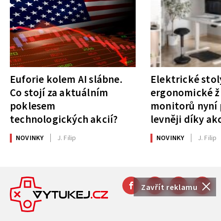
Euforie kolem AI slábne.
Elektrické stol
Co stojí za aktuálním
ergonomické ži
poklesem
monitorů nyní 
technologických akcií?
levněji díky ak
NOVINKY
J. Filip
NOVINKY
J. Filip
Zavřít reklamu