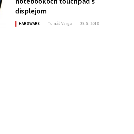
notebookoch touchpad s
displejom
HARDWARE
Tomáš Varga
29. 5. 2018