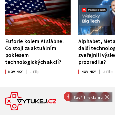
Euforie kolem AI slábne.
Alphabet, Meta
Co stojí za aktuálním
další technolog
poklesem
zveřejnili výsl
technologických akcií?
prozradila?
NOVINKY
J. Filip
NOVINKY
J. Filip
Zavřít reklamu