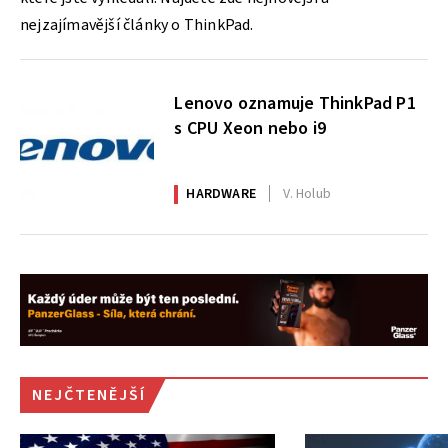
nejzajímavější články o ThinkPad.
Lenovo oznamuje ThinkPad P1
s CPU Xeon nebo i9
HARDWARE
V. Holub
NEJČTENĚJŠÍ