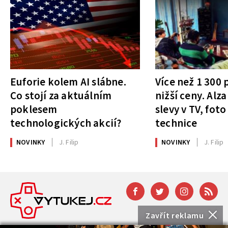
Euforie kolem AI slábne.
Více než 1 300
Co stojí za aktuálním
nižší ceny. Alza
poklesem
slevy v TV, foto
technologických akcií?
technice
NOVINKY
J. Filip
NOVINKY
J. Filip
Zavřít reklamu