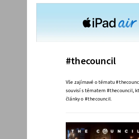
#thecouncil
Vše zajímavé o tématu #thecounci
souvisí s tématem #thecouncil, kte
články o #thecouncil.