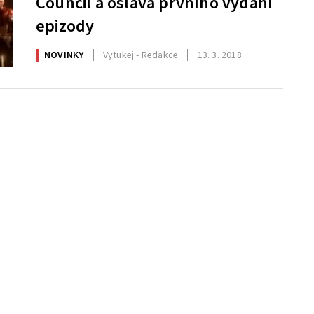
Council a oslava prvního vydání
epizody
NOVINKY
Vytukej - Redakce
13. 3. 2018