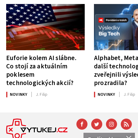
Euforie kolem AI slábne.
Alphabet, Meta
Co stojí za aktuálním
další technolog
poklesem
zveřejnili výsl
technologických akcií?
prozradila?
NOVINKY
J. Filip
NOVINKY
J. Filip