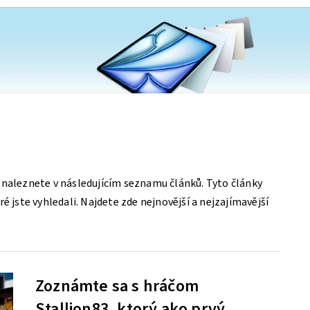
 naleznete v následujícím seznamu článků. Tyto články
é jste vyhledali. Najdete zde nejnovější a nejzajímavější
Zoznámte sa s hráčom
Stallion83, ktorý ako prvý