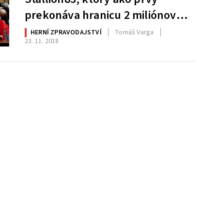
prekonáva hranicu 2 miliónov
Gamerscore na Xbox Live
HERNÍ ZPRAVODAJSTVÍ
Tomáš Varga
23. 11. 2018