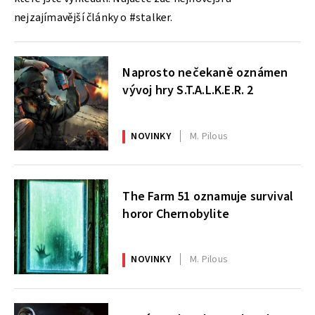
nejzajímavější články o #stalker.
Naprosto nečekaně oznámen
vývoj hry S.T.A.L.K.E.R. 2
NOVINKY
M. Pilous
The Farm 51 oznamuje survival
horor Chernobylite
NOVINKY
M. Pilous