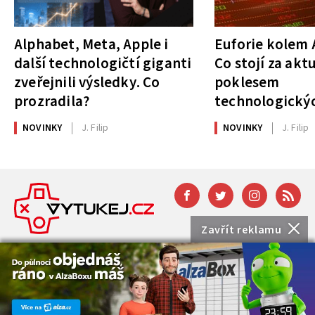
Alphabet, Meta, Apple i
Euforie kolem A
další technologičtí giganti
Co stojí za akt
zveřejnili výsledky. Co
poklesem
prozradila?
technologickýc
NOVINKY
J. Filip
NOVINKY
J. Filip
Zavřít reklamu