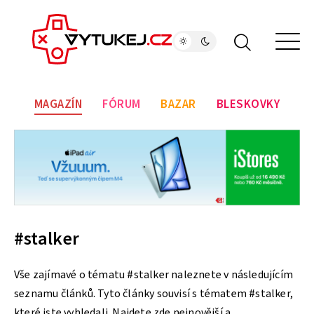
MAGAZÍN
FÓRUM
BAZAR
BLESKOVKY
#stalker
Vše zajímavé o tématu #stalker naleznete v následujícím
seznamu článků. Tyto články souvisí s tématem #stalker,
které jste vyhledali. Najdete zde nejnovější a