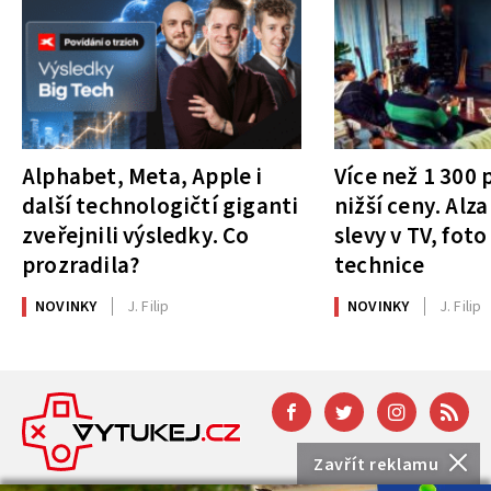
Alphabet, Meta, Apple i
Více než 1 300
další technologičtí giganti
nižší ceny. Alza
zveřejnili výsledky. Co
slevy v TV, foto
prozradila?
technice
NOVINKY
J. Filip
NOVINKY
J. Filip
Zavřít reklamu