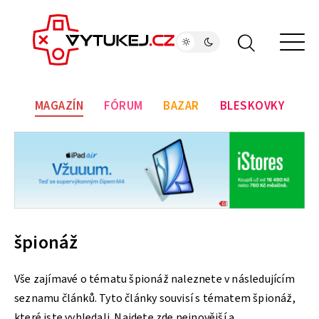
MAGAZÍN
FÓRUM
BAZAR
BLESKOVKY
špionáž
Vše zajímavé o tématu špionáž naleznete v následujícím
seznamu článků. Tyto články souvisí s tématem špionáž,
které jste vyhledali. Najdete zde nejnovější a