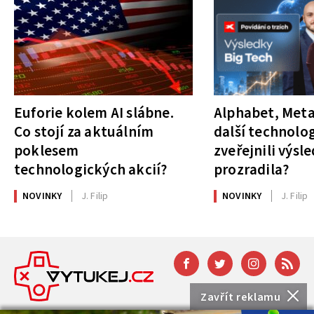
Euforie kolem AI slábne.
Alphabet, Meta
Co stojí za aktuálním
další technolog
poklesem
zveřejnili výsl
technologických akcií?
prozradila?
NOVINKY
J. Filip
NOVINKY
J. Filip
Zavřít reklamu