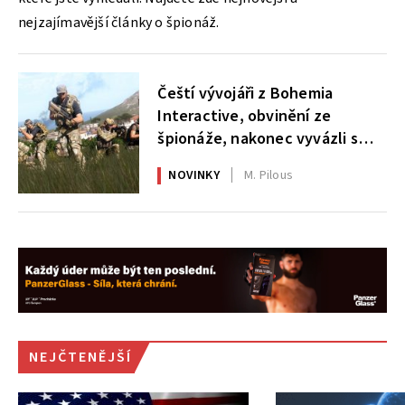
nejzajímavější články o špionáž.
Čeští vývojáři z Bohemia
Interactive, obvinění ze
špionáže, nakonec vyvázli s
podmínkou
NOVINKY
M. Pilous
NEJČTENĚJŠÍ