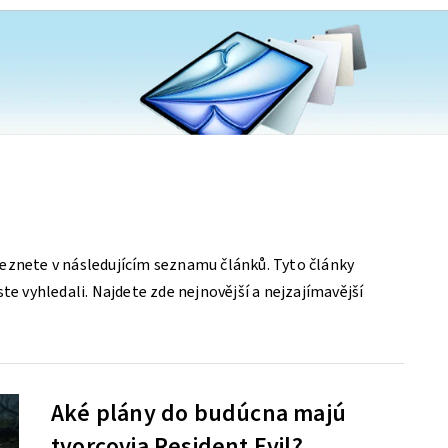
eznete v následujícím seznamu článků. Tyto články
te vyhledali. Najdete zde nejnovější a nejzajímavější
Aké plány do budúcna majú
tvorcovia Resident Evil?