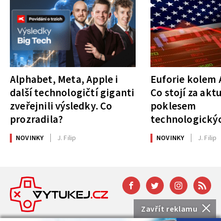
Alphabet, Meta, Apple i
Euforie kolem A
další technologičtí giganti
Co stojí za akt
zveřejnili výsledky. Co
poklesem
prozradila?
technologickýc
NOVINKY
J. Filip
NOVINKY
J. Filip
Zavřít reklamu