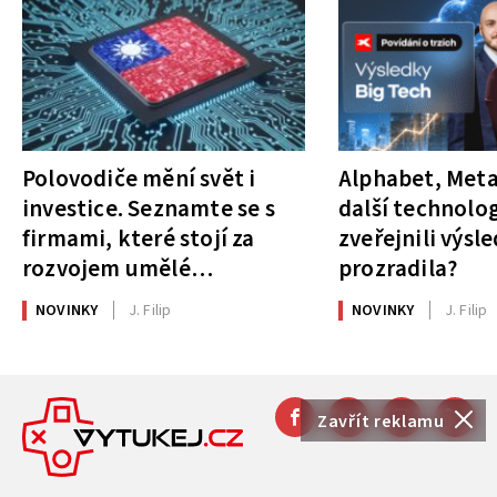
Polovodiče mění svět i
Alphabet, Meta
investice. Seznamte se s
další technolog
firmami, které stojí za
zveřejnili výsl
rozvojem umělé
prozradila?
inteligence
NOVINKY
J. Filip
NOVINKY
J. Filip
Zavřít reklamu