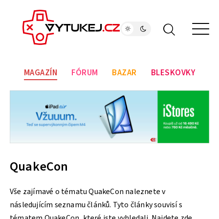
MAGAZÍN
FÓRUM
BAZAR
BLESKOVKY
QuakeCon
Vše zajímavé o tématu QuakeCon naleznete v
následujícím seznamu článků. Tyto články souvisí s
tématem QuakeCon, které jste vyhledali. Najdete zde