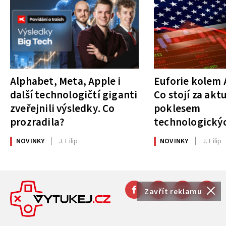
Alphabet, Meta, Apple i
Euforie kolem A
další technologičtí giganti
Co stojí za akt
zveřejnili výsledky. Co
poklesem
prozradila?
technologickýc
NOVINKY
J. Filip
NOVINKY
J. Filip
Zavřít reklamu