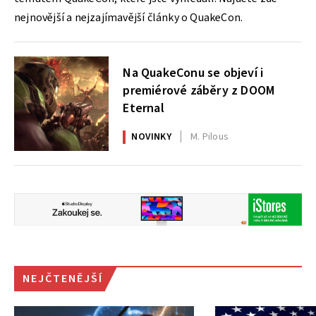
nejnovější a nejzajímavější články o QuakeCon.
Na QuakeConu se objeví i
premiérové záběry z DOOM
Eternal
NOVINKY
M. Pilous
NEJČTENĚJŠÍ