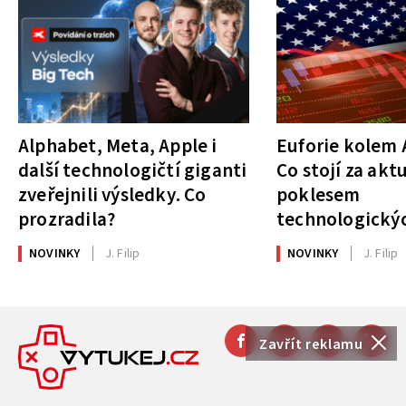
Alphabet, Meta, Apple i
Euforie kolem A
další technologičtí giganti
Co stojí za akt
zveřejnili výsledky. Co
poklesem
prozradila?
technologickýc
NOVINKY
J. Filip
NOVINKY
J. Filip
Zavřít reklamu