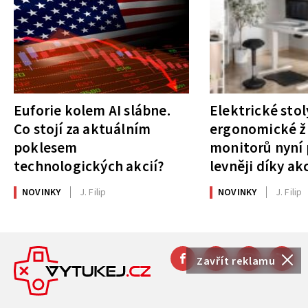
Euforie kolem AI slábne.
Elektrické stol
Co stojí za aktuálním
ergonomické ži
poklesem
monitorů nyní 
technologických akcií?
levněji díky ak
NOVINKY
J. Filip
NOVINKY
J. Filip
Zavřít reklamu