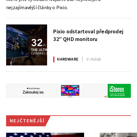
nejzajímavější články o Pixio.
Pixio odstartoval předprodej
32″ QHD monitoru
HARDWARE
V. Holub
NEJČTENĚJŠÍ