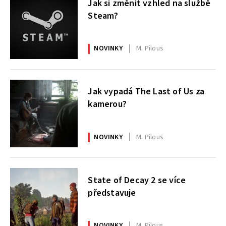
Jak si změnit vzhled na službě
Steam?
NOVINKY
M. Pilous
Jak vypadá The Last of Us za
kamerou?
NOVINKY
M. Pilous
State of Decay 2 se více
představuje
NOVINKY
M. Pilous