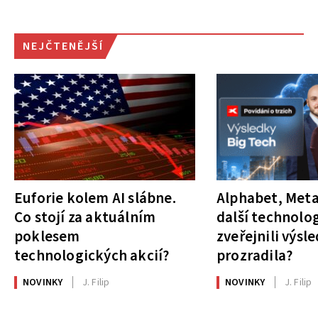
NEJČTENĚJŠÍ
Euforie kolem AI slábne.
Alphabet, Meta
Co stojí za aktuálním
další technolog
poklesem
zveřejnili výsl
technologických akcií?
prozradila?
NOVINKY
J. Filip
NOVINKY
J. Filip