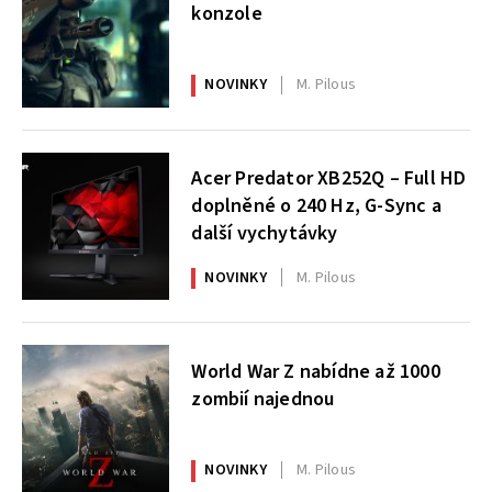
konzole
NOVINKY
M. Pilous
Acer Predator XB252Q – Full HD
doplněné o 240 Hz, G-Sync a
další vychytávky
NOVINKY
M. Pilous
World War Z nabídne až 1000
zombií najednou
NOVINKY
M. Pilous