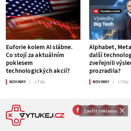
Euforie kolem AI slábne.
Alphabet, Meta
Co stojí za aktuálním
další technolog
poklesem
zveřejnili výsl
technologických akcií?
prozradila?
NOVINKY
J. Filip
NOVINKY
J. Filip
Zavřít reklamu