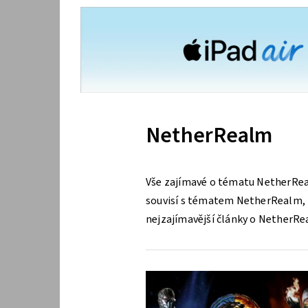
NetherRealm
Vše zajímavé o tématu NetherRea
souvisí s tématem NetherRealm, kt
nejzajímavější články o NetherRe