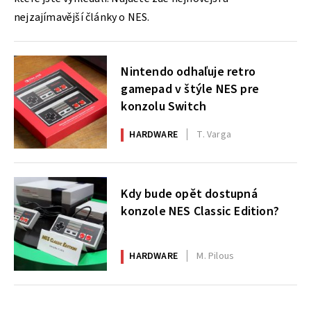
nejzajímavější články o NES.
Nintendo odhaľuje retro
gamepad v štýle NES pre
konzolu Switch
HARDWARE
T. Varga
Kdy bude opět dostupná
konzole NES Classic Edition?
HARDWARE
M. Pilous