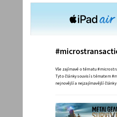
#microstransact
Vše zajímavé o tématu #microstr
Tyto články souvisí s tématem #mi
nejnovější a nejzajímavější článk