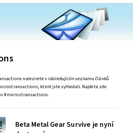
ions
ansactions naleznete v následujícím seznamu článků.
crostransactions, které jste vyhledali. Najdete zde
y o #microstransactions.
Beta Metal Gear Survive je nyní