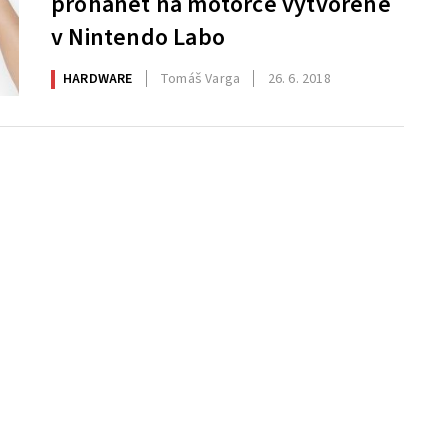
prohánět na motorce vytvořené
v Nintendo Labo
HARDWARE
Tomáš Varga
26. 6. 2018