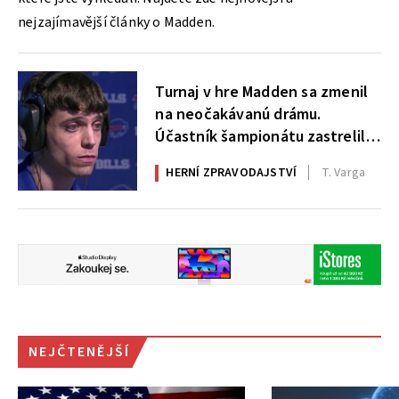
nejzajímavější články o Madden.
Turnaj v hre Madden sa zmenil
na neočakávanú drámu.
Účastník šampionátu zastrelil
seba a dvoch ľudí
HERNÍ ZPRAVODAJSTVÍ
T. Varga
NEJČTENĚJŠÍ