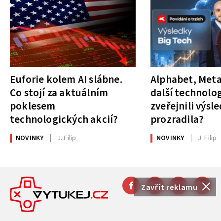
Euforie kolem AI slábne.
Alphabet, Meta
Co stojí za aktuálním
další technolog
poklesem
zveřejnili výsl
technologických akcií?
prozradila?
NOVINKY
J. Filip
NOVINKY
J. Filip
Zavřít reklamu