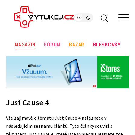
MAGAZÍN
FÓRUM
BAZAR
BLESKOVKY
Just Cause 4
Vše zajímavé o tématu Just Cause 4 naleznete v
následujícím seznamu článků. Tyto články souvisí s
tématem Just Cause 4, které jste vyhledali. Najdete zde