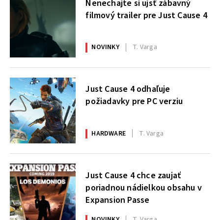
Nenechajte si ujsť zábavný
filmový trailer pre Just Cause 4
NOVINKY
T. Varga
Just Cause 4 odhaľuje
požiadavky pre PC verziu
HARDWARE
T. Varga
Just Cause 4 chce zaujať
poriadnou nádielkou obsahu v
Expansion Passe
NOVINKY
T. Varga