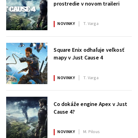
prostredie v novom traileri
NOVINKY
T. Varga
Square Enix odhaľuje veľkosť
mapy v Just Cause 4
NOVINKY
T. Varga
Co dokáže engine Apex v Just
Cause 4?
NOVINKY
M. Pilous