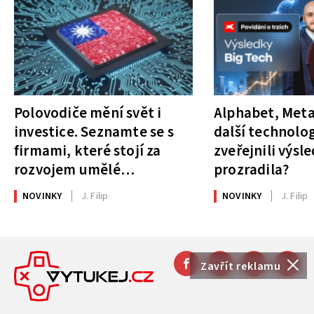
Polovodiče mění svět i
Alphabet, Meta
investice. Seznamte se s
další technolog
firmami, které stojí za
zveřejnili výsl
rozvojem umělé
prozradila?
inteligence
NOVINKY
J. Filip
NOVINKY
J. Filip
Zavřít reklamu