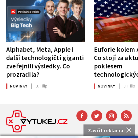
Alphabet, Meta, Apple i
Euforie kolem A
další technologičtí giganti
Co stojí za akt
zveřejnili výsledky. Co
poklesem
prozradila?
technologickýc
NOVINKY
J. Filip
NOVINKY
J. Filip
Zavřít reklamu