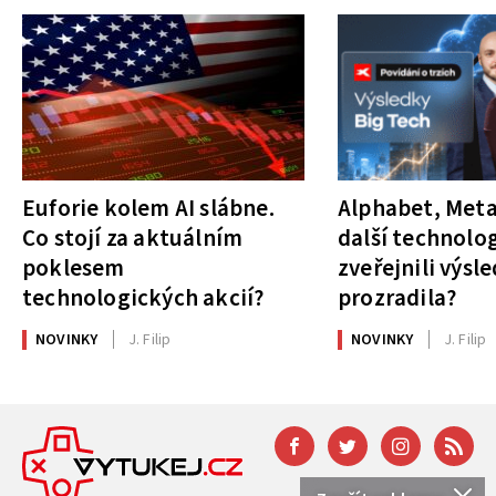
Euforie kolem AI slábne.
Alphabet, Meta
Co stojí za aktuálním
další technolog
poklesem
zveřejnili výsl
technologických akcií?
prozradila?
NOVINKY
J. Filip
NOVINKY
J. Filip