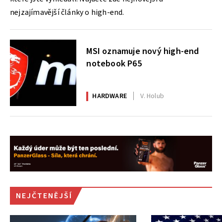
nejzajímavější články o high-end.
MSI oznamuje nový high-end
notebook P65
HARDWARE
V. Holub
NEJČTENĚJŠÍ