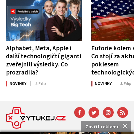
Alphabet, Meta, Apple i
Euforie kolem A
další technologičtí giganti
Co stojí za akt
zveřejnili výsledky. Co
poklesem
prozradila?
technologickýc
NOVINKY
J. Filip
NOVINKY
J. Filip
Zavřít reklamu