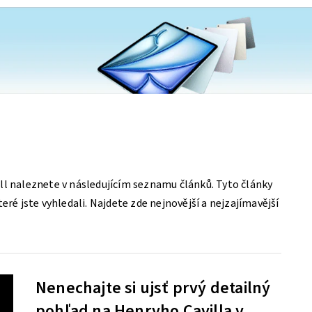
ll naleznete v následujícím seznamu článků. Tyto články
eré jste vyhledali. Najdete zde nejnovější a nejzajímavější
Nenechajte si ujsť prvý detailný
pohľad na Henryho Cavilla v