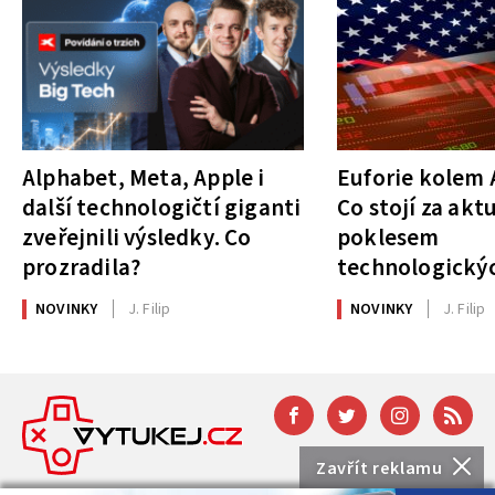
Alphabet, Meta, Apple i
Euforie kolem A
další technologičtí giganti
Co stojí za akt
zveřejnili výsledky. Co
poklesem
prozradila?
technologickýc
NOVINKY
J. Filip
NOVINKY
J. Filip
Zavřít reklamu