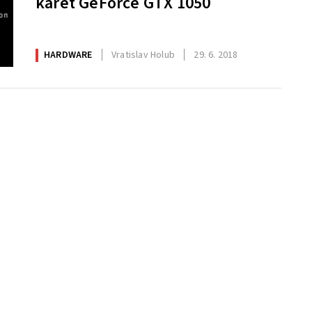
karet GeForce GTX 1050
HARDWARE
Vratislav Holub
29. 6. 2018